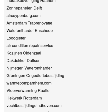
Inbraakbeveiliging Haarlem
Zonnepanelen Delft
aircoypenburg.com
Amsterdam Traprenovatie
Waterontharder Enschede
Loodgieter
air condition repair service
Kozijnen Oldenzaal
Dakdekker Dalfsen
Nijmegen Waterontharder
Groningen Ongediertebestrijding
warmtepomparnhem.com
Vloerverwarming Raalte
Hekwerk Rotterdam
vochtbestrijdingeindhoven.com