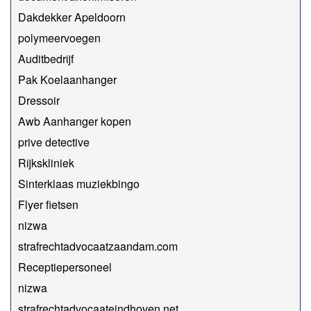
Dakdekker Apeldoorn
polymeervoegen
Auditbedrijf
Pak Koelaanhanger
Dressoir
Awb Aanhanger kopen
prive detective
Rijkskliniek
Sinterklaas muziekbingo
Flyer fietsen
nizwa
strafrechtadvocaatzaandam.com
Receptiepersoneel
nizwa
strafrechtadvocaateindhoven.net