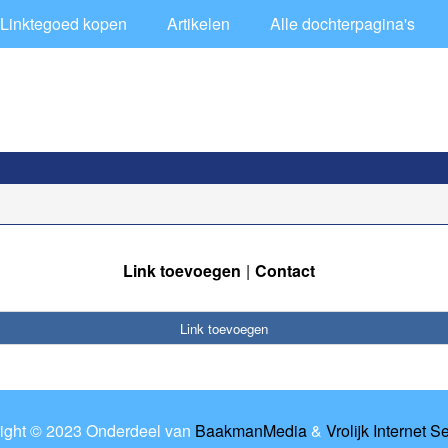
Linktegoed kopen
Artikelen
Alle dochterpagina's
Link toevoegen
Contact
Link toevoegen
ight © 2023 Onderdeel van
BaakmanMedia
&
Vrolijk Internet S