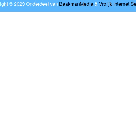
ight © 2023 Onderdeel van
BaakmanMedia
&
Vrolijk Internet S