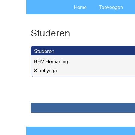
Home
Toevoegen
Studeren
Studeren
BHV Herharling
Stoel yoga