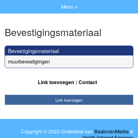
Menu +
Bevestigingsmateriaal
Bevestigingsmateriaal
muurbevestigingen
Link toevoegen
Contact
Link toevoegen
Copyright © 2023 Onderdeel van
BaakmanMedia
&
Vrolijk Internet Services