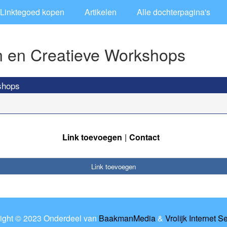
Linktegoed kopen
Artikelen
Alle dochterpagina's
 en Creatieve Workshops
shops
Link toevoegen
Contact
Link toevoegen
ight © 2023 Onderdeel van
BaakmanMedia
&
Vrolijk Internet S